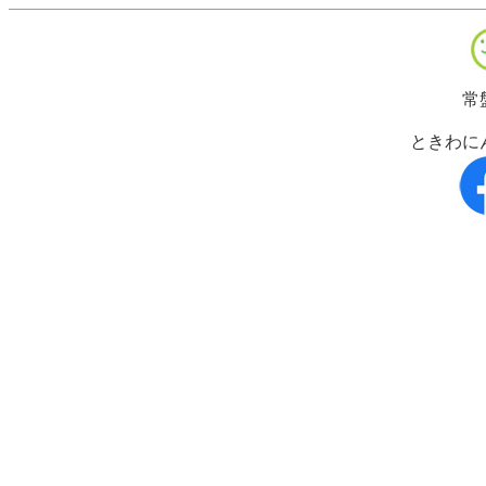
常
ときわに