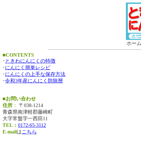
ホー
■CONTENTS
･
ときわにんにくの特徴
･
にんにく簡単レシピ
･
にんにくの上手な保存方法
･
令和3年産にんにく防除暦
■お問い合わせ
住所
：
〒038-1214
青森県南津軽郡藤崎町
大字常盤字一西田11
TEL：
0172-65-3112
E-mail
は
こちら