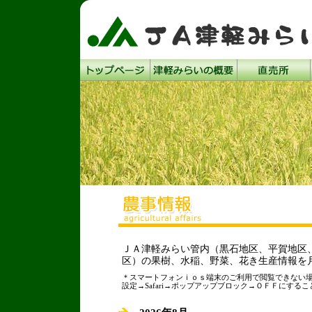
ＪＡ津軽みらい管内（黒石地区、平賀地区
区）の果樹、水稲、野菜、花き生産情報を
＊スマートフォンｉｏｓ端末のご利用で閲覧できない
設定→Safari→ポップアップブロック→ＯＦＦにする