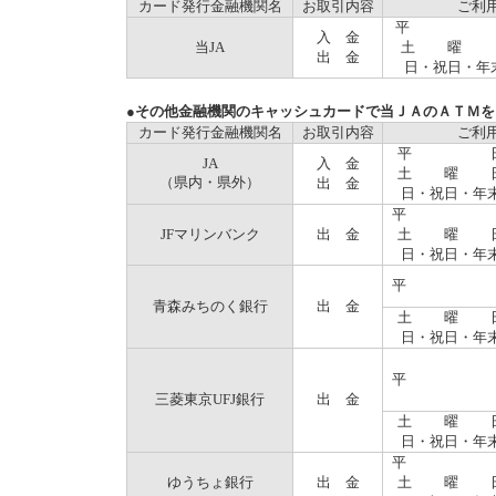
カード発行金融機関名
お取引内容
ご利
平 
入 金
当JA
土 曜 
出 金
日・祝日・年
●その他金融機関のキャッシュカードで当ＪＡのＡＴＭ
カード発行金融機関名
お取引内容
ご利
平 
JA
入 金
土 曜 
（県内・県外）
出 金
日・祝日・年
平 
JFマリンバンク
出 金
土 曜 
日・祝日・年
平 
青森みちのく銀行
出 金
土 曜 
日・祝日・年
平 
三菱東京UFJ銀行
出 金
土 曜 
日・祝日・年
平 
ゆうちょ銀行
出 金
土 曜 