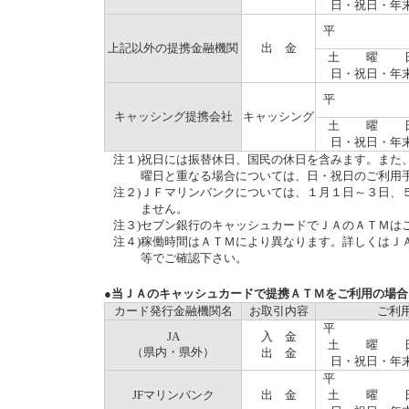
日・祝日・年
平 
上記以外の提携金融機関
出 金
土 曜 
日・祝日・年
平 
キャッシング提携会社
キャッシング
土 曜 
日・祝日・年
注１)
祝日には振替休日、国民の休日を含みます。また
曜日と重なる場合については、日・祝日のご利用
注２)
ＪＦマリンバンクについては、１月１日～３日、
ません。
注３)
セブン銀行のキャッシュカードでＪＡのＡＴＭは
注４)
稼働時間はＡＴＭにより異なります。詳しくはＪ
等でご確認下さい。
●当ＪＡのキャッシュカードで提携ＡＴＭをご利用の場合
カード発行金融機関名
お取引内容
ご利
平 
JA
入 金
土 曜 
（県内・県外）
出 金
日・祝日・年
平 
JFマリンバンク
出 金
土 曜 