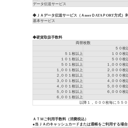
データ伝送サービス
◆ＪＡデータ伝送サービス（ＡnserＤATAＰORT方式
基本サービス
◆硬貨取扱手数料
両替枚数
５０枚
５１枚以上
１００枚
１０１枚以上
５００枚
５０１枚以上
１,０００枚
１,００１枚以上
２,０００枚
２,００１枚以上
３,０００枚
３,００１枚以上
４,０００枚
４,００１枚以上
５,０００枚
５,００１枚以上
６,０００枚
６,００１枚以上
以降１，０００枚毎に５５０
ＡＴＭご利用手数料（消費税込）
●当ＪＡのキャッシュカードまたは通帳をご利用する場合