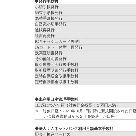
◆発行手数料
小切手帳発行
約束手形帳発行
為替手形帳発行
自己宛小切手発行
通帳再発行
証書再発行
ICキャッシュカード再発行
JAカード（一体型）再発行
残高証明書発行
その他証明書発行
取引履歴照会取扱手数料
取引履歴明細発行手数料
定時自動送金取扱手数料
定時自動集金取扱手数料
◆未利用口座管理手数料
1口座につき年額（対象貯金残高：１万円未満）
※ 対象口座：2021年10月1日以降に新規開設された
かつ最終異動日から２年を経過した口座
◆法人ＪＡネットバンク利用月額基本手数料
照会・振込サービス