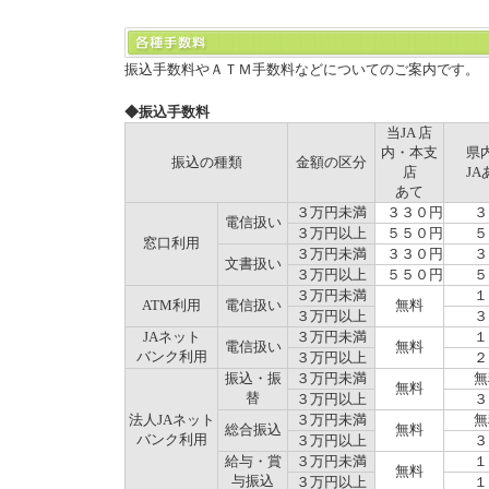
振込手数料やＡＴＭ手数料などについてのご案内です。
◆振込手数料
当JA 店
内・本支
県
振込の種類
金額の区分
店
JA
あて
３万円未満
３３０円
３
電信扱い
３万円以上
５５０円
５
窓口利用
３万円未満
３３０円
３
文書扱い
３万円以上
５５０円
５
３万円未満
１
ATM利用
電信扱い
無料
３万円以上
３
JAネット
３万円未満
１
電信扱い
無料
バンク利用
３万円以上
２
振込・振
３万円未満
無
無料
替
３万円以上
３
法人JAネット
３万円未満
無
総合振込
無料
バンク利用
３万円以上
３
給与・賞
３万円未満
１
無料
与振込
３万円以上
１