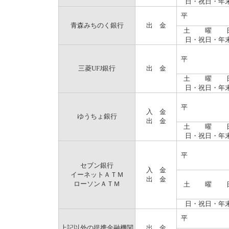
日・祝日・年
平 
青森みちのく銀行
出 金
土 曜 
日・祝日・年
平 
三菱UFJ銀行
出 金
土 曜 
日・祝日・年
平 
入 金
ゆうちょ銀行
出 金
土 曜 
日・祝日・年
平 
セブン銀行
入 金
イーネットＡＴＭ
出 金
ローソンＡＴＭ
土 曜 
日・祝日・年
平 
上記以外の提携金融機関
出 金