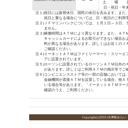
土 曜 
日・祝日・年
注１)
祝日には振替休日、国民の休日を含みます。また
祝日と重なる場合については、日・祝日のご利用
注２)
ＪＦマリンバンクについては、１月１日～３日、
ません。
注３)
稼働時間はＡＴＭにより異なります。また、ＡＴ
キャッシュカードによるお取引ができない場合お
料が異なる場合があります。詳しくはお近くのＪ
ご確認ください。
注４)
イーネットＡＴＭはファミリーマート・スリーエ
アに設置されています。
注５)
ローソンに設置されているローソンＡＴＭ以外の
があります。詳しくはご利用ＡＴＭの掲示等でご
注６)
コンビニエンスストア等の一部の店舗においては
金融機関が直接ＡＴＭを設置している場合、他Ａ
いる場合等があります。「イーネットＡＴＭマー
確認のうえ、ご利用ください。
Copyright(c)2010 JA津軽みらい