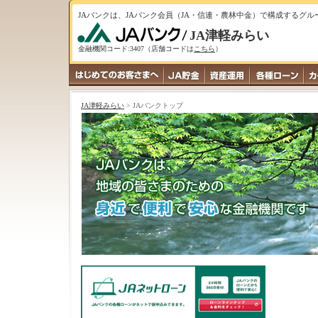
JAバンクは、JAバンク会員（JA・信連・農林中金）で構成するグ
JA津軽みらい
金融機関コード:3407（店舗コードは
こちら
）
JA津軽みらい
> JAバンクトップ