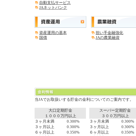
自動支払サービス
JAネットバンク
資産運用の基本
担い手金融強化
国債
JAの農業融資
当JAでお取扱いする貯金の金利についてのご案内です。
大口定期貯金
スーパー定期貯金
１０００万円以上
３００万円以上
３ヶ月未満
0.300%
３ヶ月未満
0.300%
３ヶ月以上
0.300%
３ヶ月以上
0.300%
６ヶ月以上
0.350%
６ヶ月以上
0.350%