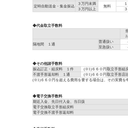
３万円未満
１
定時自動送金・集金振込
無料
３万円以上
３
◆代金取立手数料
普通扱い
隔地間 １通
至急扱い
◆その他諸手数料
振込訂正・組戻料 １件
(※1)６６０円
取立手形組
不渡手形返却料 １通
(※1)６６０円
取立手形店
(※1)６６０円を超える費用を要する場合は、その実費を
◆電子交換手数料
期近入金、先日付入金、当日扱
電子交換取立手形組戻料
電子交換不渡手形返却料